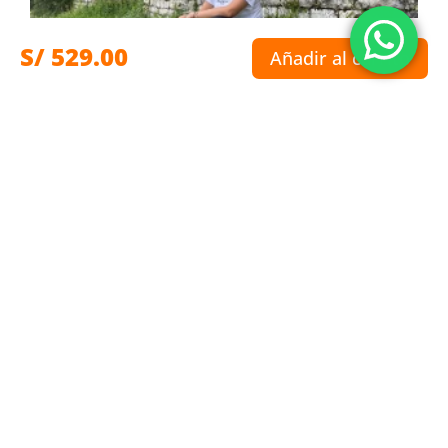
S/
529.00
Añadir al carrito
3D/2N – Trekking Camino del Inka –
Kuelap
3 Días Y 2 Noches.
Minimo 4 Pasajeros.
Comprar 7 Dias Antes Del Viaje.
S/
1,200.00
Precio por persona
Reservar por Whatsapp