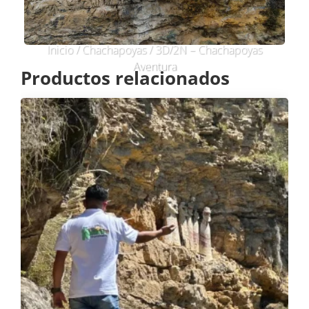
Inicio
/
Chachapoyas
/ 3D/2N – Chachapoyas
Aventura
Productos relacionados