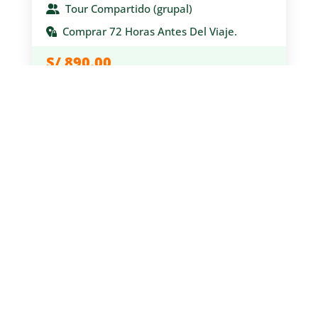
Tour Compartido (grupal)
Comprar 72 Horas Antes Del Viaje.
S/
890.00
Precio por persona
Reservar por Whatsapp
Ñuñurco Travellers, ubicado en el centro Histórico